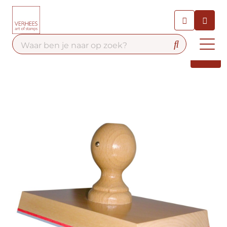
Chatbot
Chat 24/7 met onze chatbot
voor hulp
Contact