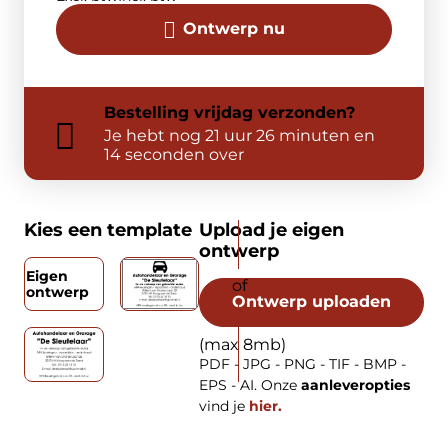
Ontwerp nu
Bestelling
vrijdag
verzonden?
Je hebt nog
21 uur 26 minuten en
14 seconden over
Kies een template
Upload je eigen
ontwerp
Eigen
ontwerp
Ontwerp uploaden
(max 8mb)
PDF - JPG - PNG - TIF - BMP -
EPS - AI. Onze
aanleveropties
vind je
hier.