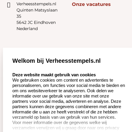
Verheesstempels.nl
Onze vacatures
Quinten Matsyslaan
35
5642 JC Eindhoven
Nederland
Zakelijk:
Klantenservice:
Welkom bij Verheesstempels.nl
Aanvraag op maat
Contact opnemen
select language
Deze website maakt gebruik van cookies
We gebruiken cookies om content en advertenties te
Betaling &
Veel gestelde vragen
personaliseren, om functies voor social media te bieden en
Verzending
om ons websiteverkeer te analyseren. Ook delen we
Herroepingsrecht
informatie over uw gebruik van onze site met onze
Wederverkoper
partners voor social media, adverteren en analyse. Deze
Retourneren
worden
partners kunnen deze gegevens combineren met andere
informatie die u aan ze heeft verstrekt of die ze hebben
verzameld op basis van uw gebruik van hun services.
Voor meer informatie over de gegevens welke wij
Productinformatie:
verzamelen verwijzen wij u graag door naar ons privacy