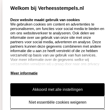
Zakelijk:
Klantenservice:
Welkom bij Verheesstempels.nl
Aanvraag op maat
Contact opnemen
select language
Deze website maakt gebruik van cookies
We gebruiken cookies om content en advertenties te
Betaling &
Veel gestelde vragen
personaliseren, om functies voor social media te bieden en
Verzending
om ons websiteverkeer te analyseren. Ook delen we
Herroepingsrecht
informatie over uw gebruik van onze site met onze
Wederverkoper
partners voor social media, adverteren en analyse. Deze
Retourneren
worden
partners kunnen deze gegevens combineren met andere
informatie die u aan ze heeft verstrekt of die ze hebben
verzameld op basis van uw gebruik van hun services.
Voor meer informatie over de gegevens welke wij
Productinformatie:
verzamelen verwijzen wij u graag door naar ons privacy
statement.
Instructie voor
Meer informatie
stempels
Aanleverspecificaties
Akkoord met alle instellingen
Safety Sheets
Niet essentiële cookies weigeren
Sitemap