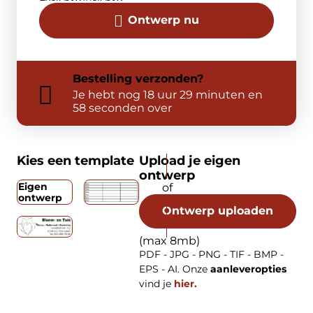
Ontwerp nu
Bestelling
verzonden?
Je hebt nog
18 uur 29 minuten en
57 seconden over
Kies een template
Upload je eigen
ontwerp
Eigen
ontwerp
Ontwerp uploaden
(max 8mb)
PDF - JPG - PNG - TIF - BMP -
EPS - AI. Onze
aanleveropties
vind je
hier.