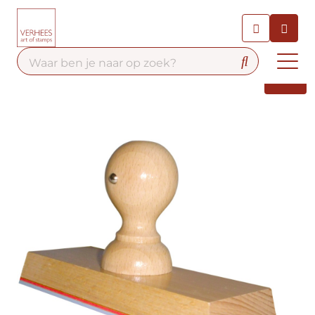
Chatbot
Chat 24/7 met onze chatbot
voor hulp
Contact