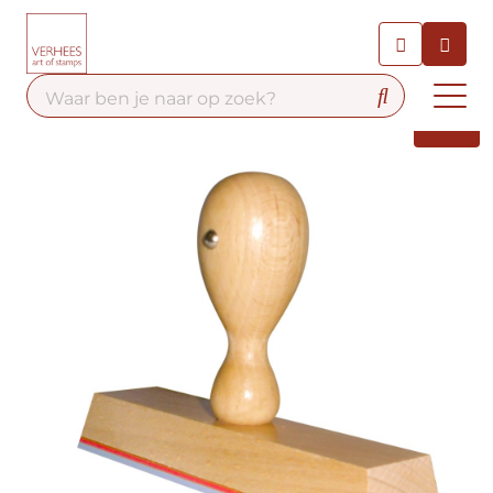
Chatbot
Chat 24/7 met onze chatbot
voor hulp
Contact