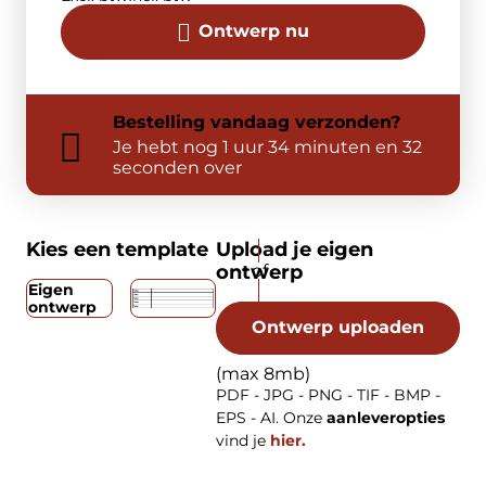
Ontwerp nu
Bestelling
vandaag
verzonden?
Je hebt nog
1 uur 34 minuten en 32
seconden over
Kies een template
Upload je eigen
ontwerp
Eigen
ontwerp
Ontwerp uploaden
(max 8mb)
PDF - JPG - PNG - TIF - BMP -
EPS - AI. Onze
aanleveropties
vind je
hier.