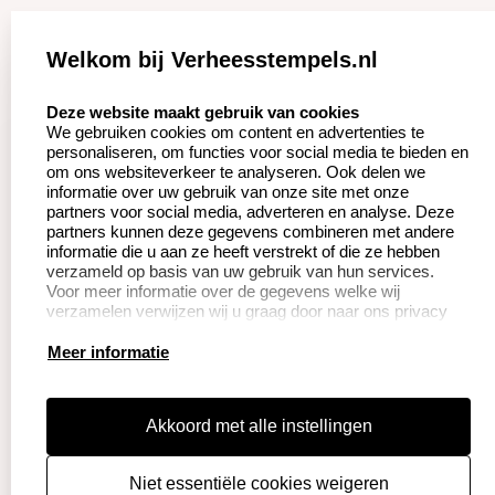
Zakelijk:
Klantenservice:
Welkom bij Verheesstempels.nl
Aanvraag op maat
Contact opnemen
select language
Deze website maakt gebruik van cookies
We gebruiken cookies om content en advertenties te
Betaling &
Veel gestelde vragen
personaliseren, om functies voor social media te bieden en
Verzending
om ons websiteverkeer te analyseren. Ook delen we
Herroepingsrecht
informatie over uw gebruik van onze site met onze
Wederverkoper
partners voor social media, adverteren en analyse. Deze
Retourneren
worden
partners kunnen deze gegevens combineren met andere
informatie die u aan ze heeft verstrekt of die ze hebben
verzameld op basis van uw gebruik van hun services.
Voor meer informatie over de gegevens welke wij
Productinformatie:
verzamelen verwijzen wij u graag door naar ons privacy
statement.
Instructie voor
Meer informatie
stempels
Aanleverspecificaties
Akkoord met alle instellingen
Safety Sheets
Niet essentiële cookies weigeren