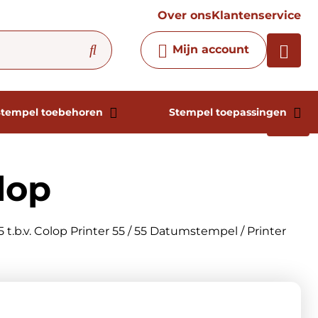
vraag
Over ons
Klantenservice
Chatbot
Mijn account
Chat 24/7 met onze chatbot
voor hulp
Contact
Stempel toebehoren
Stempel toepassingen
lop
 t.b.v. Colop Printer 55 / 55 Datumstempel / Printer