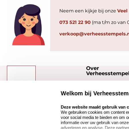
Neem een kijkje bij onze
Veel
073 521 22 90
(ma t/m zo van 
verkoop@verheesstempels.n
Over
Verheesstempel
Over ons
Welkom bij Verheesstem
Bedrijfsgegevens
select language
Verheesstempels.nl
Onze vacatures
Deze website maakt gebruik van 
We gebruiken cookies om content en 
Quinten Matsyslaan
voor social media te bieden en om 
35
informatie over uw gebruik van onze
5642 JC Eindhoven
adverteren en analyse. Deze partn