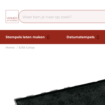
Stempels laten maken
Datumstempels
Home
E/55 Colop