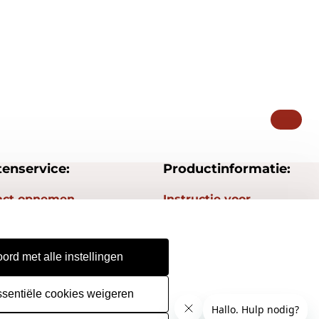
tenservice:
Productinformatie:
act opnemen
Instructie voor
stempels
gestelde vragen
Aanleverspecificaties
epingsrecht
ord met alle instellingen
Safety Sheets
urneren
Sitemap
ssentiële cookies weigeren