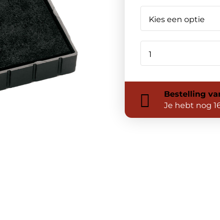
Bestelling
va
Je hebt nog
1