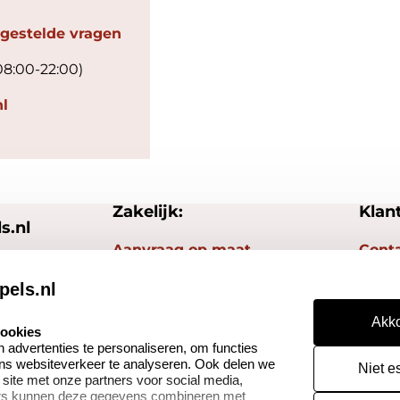
 gestelde vragen
08:00-22:00)
l
Zakelijk:
Klan
s.nl
Aanvraag op maat
Cont
Betaling & Verzending
Veel 
pels.nl
Wederverkoper
Herro
Akko
cookies
worden
advertenties te personaliseren, om functies
Reto
ons websiteverkeer te analyseren. Ook delen we
Niet e
 site met onze partners voor social media,
ers kunnen deze gegevens combineren met