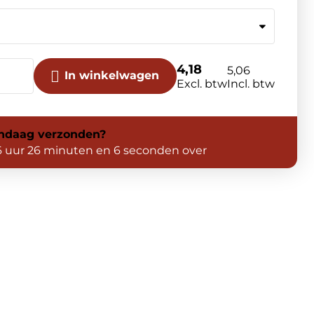
4,18
5,06
In winkelwagen
Excl. btw
Incl. btw
ndaag
verzonden?
6 uur 26 minuten en 5 seconden over