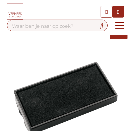
Chatbot
Chat 24/7 met onze chatbot
voor hulp
Contact