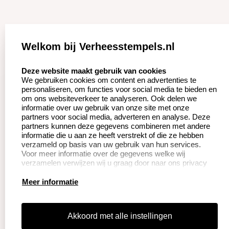
Zakelijk:
Klantenservice:
Welkom bij Verheesstempels.nl
Aanvraag op maat
Contact opnemen
select language
Deze website maakt gebruik van cookies
We gebruiken cookies om content en advertenties te
Betaling &
Veel gestelde vragen
personaliseren, om functies voor social media te bieden en
Verzending
om ons websiteverkeer te analyseren. Ook delen we
Herroepingsrecht
informatie over uw gebruik van onze site met onze
Wederverkoper
partners voor social media, adverteren en analyse. Deze
Retourneren
worden
partners kunnen deze gegevens combineren met andere
informatie die u aan ze heeft verstrekt of die ze hebben
verzameld op basis van uw gebruik van hun services.
Voor meer informatie over de gegevens welke wij
Productinformatie:
verzamelen verwijzen wij u graag door naar ons privacy
statement.
Instructie voor
Meer informatie
stempels
Aanleverspecificaties
Akkoord met alle instellingen