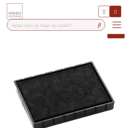
Chatbot
Chat 24/7 met onze chatbot
voor hulp
Contact