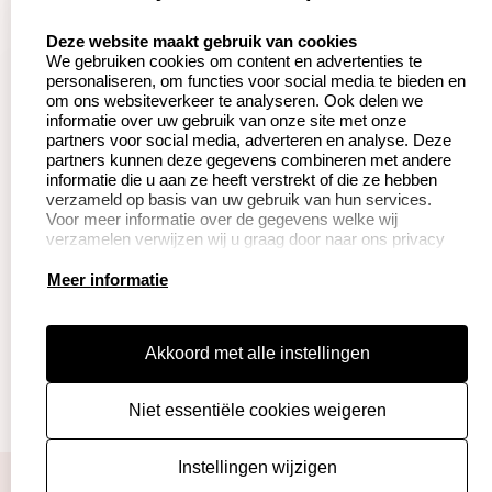
Aanvraag op maat
Contact opnemen
select language
Deze website maakt gebruik van cookies
We gebruiken cookies om content en advertenties te
Betaling &
Veel gestelde vragen
personaliseren, om functies voor social media te bieden en
Verzending
om ons websiteverkeer te analyseren. Ook delen we
Herroepingsrecht
informatie over uw gebruik van onze site met onze
Wederverkoper
partners voor social media, adverteren en analyse. Deze
Retourneren
worden
partners kunnen deze gegevens combineren met andere
informatie die u aan ze heeft verstrekt of die ze hebben
verzameld op basis van uw gebruik van hun services.
Voor meer informatie over de gegevens welke wij
Productinformatie:
verzamelen verwijzen wij u graag door naar ons privacy
statement.
Instructie voor
Meer informatie
stempels
Aanleverspecificaties
Akkoord met alle instellingen
Safety Sheets
Niet essentiële cookies weigeren
Sitemap
algemene voorwaarden
disclaimer
Instellingen wijzigen
privacy policy
Cookies resetten