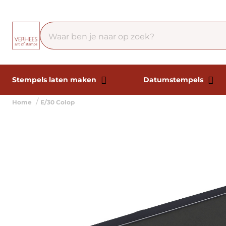
Stempels laten maken
Datumstempels
Home
E/30 Colop