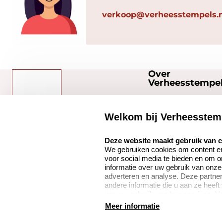
verkoop@verheesstempels.n
Over
Verheesstempel
Over ons
Welkom bij Verheesstem
Bedrijfsgegevens
select language
Verheesstempels.nl
Onze vacatures
Deze website maakt gebruik van 
We gebruiken cookies om content en 
Quinten Matsyslaan
voor social media te bieden en om 
35
informatie over uw gebruik van onze
5642 JC Eindhoven
adverteren en analyse. Deze partn
andere informatie die u aan ze heeft
Nederland
van uw gebruik van hun services. V
verzamelen verwijzen wij u graag do
Meer informatie
algemene voorwaarden
disclaimer
privacy poli