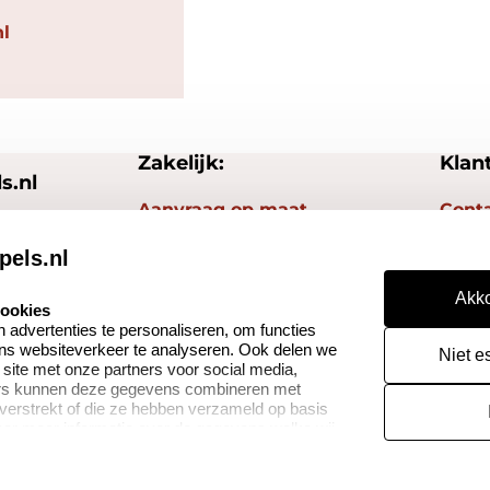
l
Zakelijk:
Klan
s.nl
Aanvraag op maat
Cont
Betaling & Verzending
Veel 
pels.nl
Wederverkoper
Herro
Akko
cookies
worden
advertenties te personaliseren, om functies
Reto
ons websiteverkeer te analyseren. Ook delen we
Niet e
 site met onze partners voor social media,
ers kunnen deze gegevens combineren met
 verstrekt of die ze hebben verzameld op basis
oor meer informatie over de gegevens welke wij
or naar ons privacy statement.
cy
Cookies resetten
© copyright 2026