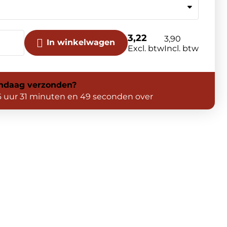
3,22
3,90
In winkelwagen
Excl. btw
Incl. btw
ndaag
verzonden?
6 uur 31 minuten en 48 seconden over