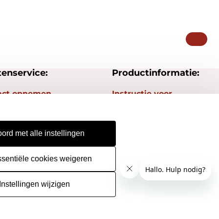
tenservice:
Productinformatie:
act opnemen
Instructie voor
stempels
gestelde vragen
Aanleverspecificaties
epingsrecht
ord met alle instellingen
Safety Sheets
urneren
Sitemap
ssentiële cookies weigeren
Instellingen wijzigen