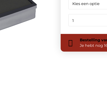
Bestelling
va
Je hebt nog
1