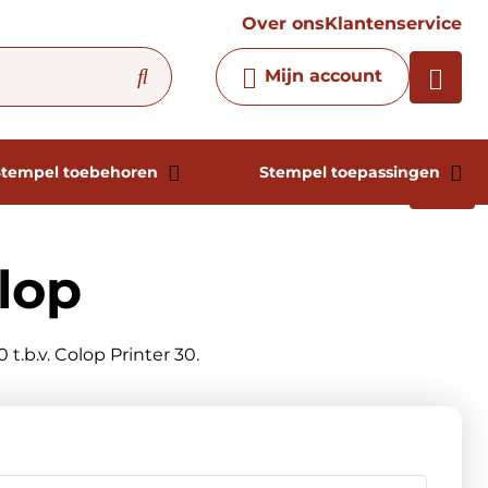
vraag
Over ons
Klantenservice
Chatbot
Mijn account
Chat 24/7 met onze chatbot
voor hulp
Contact
Stempel toebehoren
Stempel toepassingen
lop
t.b.v. Colop Printer 30.