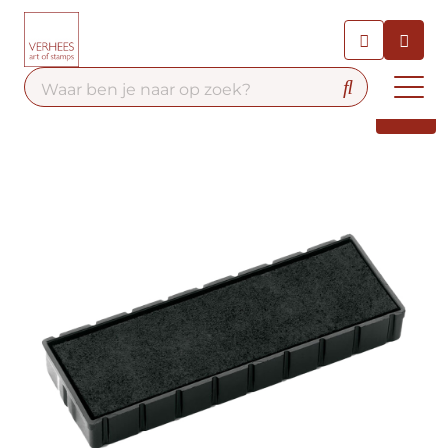
Chatbot
Chat 24/7 met onze chatbot
voor hulp
Contact