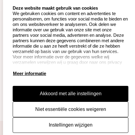
Aanvraag op maat
Contact opnemen
select language
Deze website maakt gebruik van cookies
We gebruiken cookies om content en advertenties te
Betaling &
Veel gestelde vragen
personaliseren, om functies voor social media te bieden en
Verzending
om ons websiteverkeer te analyseren. Ook delen we
Herroepingsrecht
informatie over uw gebruik van onze site met onze
Wederverkoper
partners voor social media, adverteren en analyse. Deze
Retourneren
worden
partners kunnen deze gegevens combineren met andere
informatie die u aan ze heeft verstrekt of die ze hebben
verzameld op basis van uw gebruik van hun services.
Voor meer informatie over de gegevens welke wij
Productinformatie:
verzamelen verwijzen wij u graag door naar ons privacy
statement.
Instructie voor
Meer informatie
stempels
Aanleverspecificaties
Akkoord met alle instellingen
Safety Sheets
Niet essentiële cookies weigeren
Sitemap
algemene voorwaarden
disclaimer
Instellingen wijzigen
privacy policy
Cookies resetten