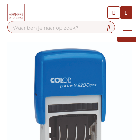
Chatbot
Chat 24/7 met onze chatbot
voor hulp
Contact