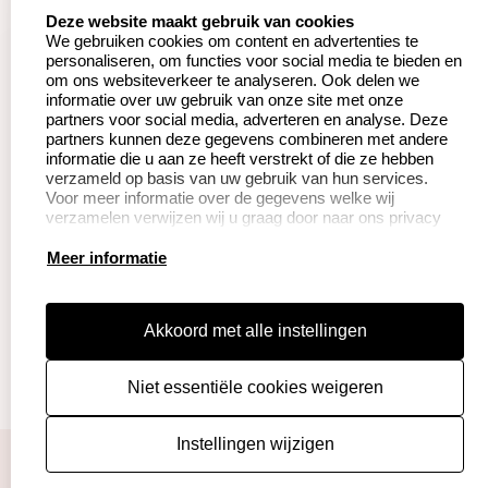
Aanvraag op maat
Contact opnemen
select language
Deze website maakt gebruik van cookies
We gebruiken cookies om content en advertenties te
Betaling &
Veel gestelde vragen
personaliseren, om functies voor social media te bieden en
Verzending
om ons websiteverkeer te analyseren. Ook delen we
Herroepingsrecht
informatie over uw gebruik van onze site met onze
Wederverkoper
partners voor social media, adverteren en analyse. Deze
Retourneren
worden
partners kunnen deze gegevens combineren met andere
informatie die u aan ze heeft verstrekt of die ze hebben
verzameld op basis van uw gebruik van hun services.
Voor meer informatie over de gegevens welke wij
Productinformatie:
verzamelen verwijzen wij u graag door naar ons privacy
statement.
Instructie voor
Meer informatie
stempels
Aanleverspecificaties
Akkoord met alle instellingen
Safety Sheets
Niet essentiële cookies weigeren
Sitemap
algemene voorwaarden
disclaimer
Instellingen wijzigen
privacy policy
Cookies resetten
© copyright 2026