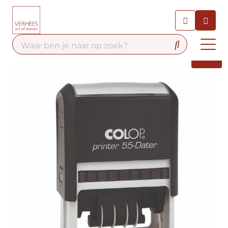
Chatbot
Chat 24/7 met onze chatbot
voor hulp
Contact