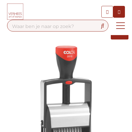
Chatbot
Chat 24/7 met onze chatbot
voor hulp
Contact