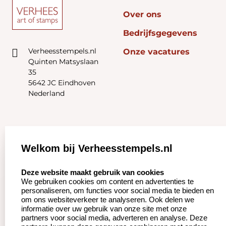
Over ons
Bedrijfsgegevens
Verheesstempels.nl
Onze vacatures
Quinten Matsyslaan
35
5642 JC Eindhoven
Nederland
Zakelijk:
Klantenservice:
Welkom bij Verheesstempels.nl
Aanvraag op maat
Contact opnemen
select language
Deze website maakt gebruik van cookies
We gebruiken cookies om content en advertenties te
Betaling &
Veel gestelde vragen
personaliseren, om functies voor social media te bieden en
Verzending
om ons websiteverkeer te analyseren. Ook delen we
Herroepingsrecht
informatie over uw gebruik van onze site met onze
Wederverkoper
partners voor social media, adverteren en analyse. Deze
Retourneren
worden