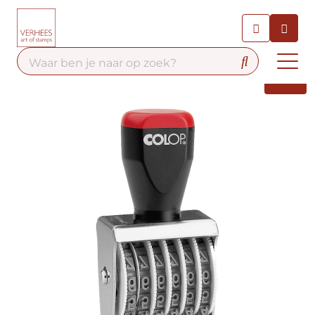
Chatbot
Chat 24/7 met onze chatbot
voor hulp
Contact