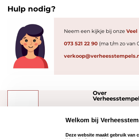
Hulp nodig?
Neem een kijkje bij onze
Veel
073 521 22 90
(ma t/m zo van 
verkoop@verheesstempels.n
Over
Verheesstempel
Over ons
Welkom bij Verheesstem
Bedrijfsgegevens
select language
Verheesstempels.nl
Onze vacatures
Deze website maakt gebruik van 