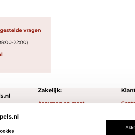
 gestelde vragen
08:00-22:00)
l
Zakelijk:
Klan
s.nl
Aanvraag op maat
Cont
Betaling & Verzending
Veel 
pels.nl
Wederverkoper
Herro
Akko
worden
cookies