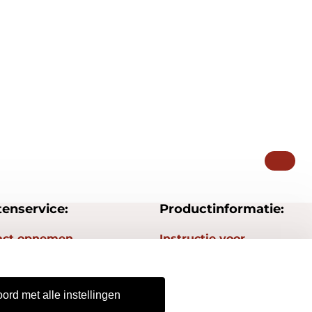
tenservice:
Productinformatie:
act opnemen
Instructie voor
stempels
gestelde vragen
Aanleverspecificaties
epingsrecht
ord met alle instellingen
Safety Sheets