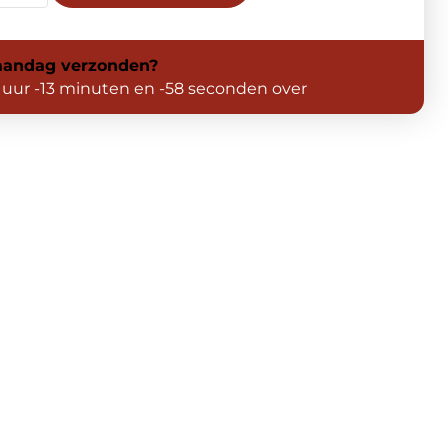
andag
verzonden?
 uur -14 minuten en -1 seconden over