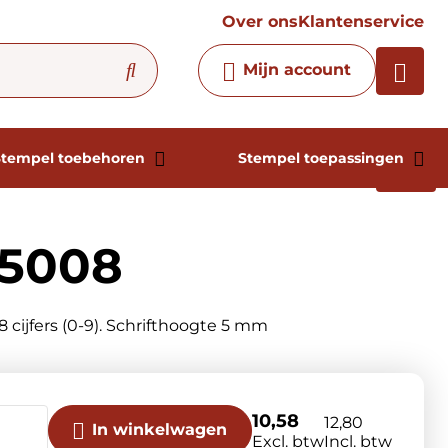
vraag
Over ons
Klantenservice
Chatbot
Mijn account
Chat 24/7 met onze chatbot
voor hulp
Contact
Stempel toebehoren
Stempel toepassingen
05008
 cijfers (0-9). Schrifthoogte 5 mm
10,58
12,80
In winkelwagen
Excl. btw
Incl. btw