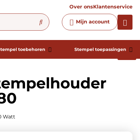
vraag
Over ons
Klantenservice
Chatbot
Mijn account
Chat 24/7 met onze chatbot
voor hulp
Contact
Stempel toebehoren
Stempel toepassingen
tempelhouder
80
0 Watt