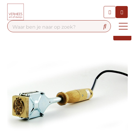
Chatbot
Chat 24/7 met onze chatbot
voor hulp
Contact