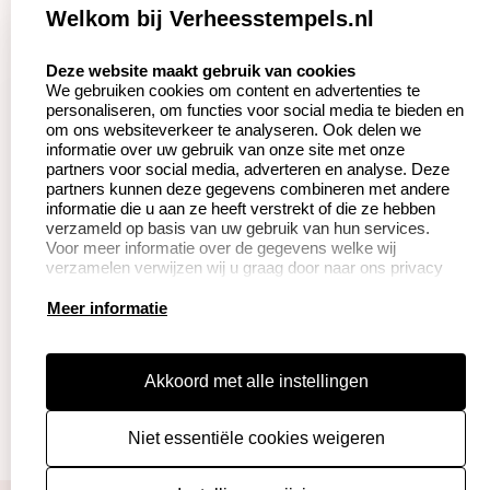
Zakelijk:
Klantenservice:
Welkom bij Verheesstempels.nl
Aanvraag op maat
Contact opnemen
select language
Deze website maakt gebruik van cookies
We gebruiken cookies om content en advertenties te
Betaling &
Veel gestelde vragen
personaliseren, om functies voor social media te bieden en
Verzending
om ons websiteverkeer te analyseren. Ook delen we
Herroepingsrecht
informatie over uw gebruik van onze site met onze
Wederverkoper
partners voor social media, adverteren en analyse. Deze
Retourneren
worden
partners kunnen deze gegevens combineren met andere
informatie die u aan ze heeft verstrekt of die ze hebben
verzameld op basis van uw gebruik van hun services.
Voor meer informatie over de gegevens welke wij
Productinformatie:
verzamelen verwijzen wij u graag door naar ons privacy
statement.
Instructie voor
Meer informatie
stempels
Aanleverspecificaties
Akkoord met alle instellingen
Safety Sheets
Niet essentiële cookies weigeren
Sitemap