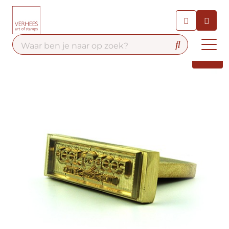
Chatbot
Chat 24/7 met onze chatbot
voor hulp
Contact