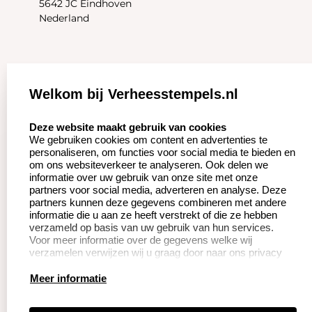
5642 JC Eindhoven
Nederland
Zakelijk:
Klantenservice:
Welkom bij Verheesstempels.nl
Aanvraag op maat
Contact opnemen
select language
Deze website maakt gebruik van cookies
We gebruiken cookies om content en advertenties te
Betaling &
Veel gestelde vragen
personaliseren, om functies voor social media te bieden en
Verzending
om ons websiteverkeer te analyseren. Ook delen we
Herroepingsrecht
informatie over uw gebruik van onze site met onze
Wederverkoper
partners voor social media, adverteren en analyse. Deze
Retourneren
worden
partners kunnen deze gegevens combineren met andere
informatie die u aan ze heeft verstrekt of die ze hebben
verzameld op basis van uw gebruik van hun services.
Voor meer informatie over de gegevens welke wij
Productinformatie:
verzamelen verwijzen wij u graag door naar ons privacy
statement.
Instructie voor
Meer informatie
stempels