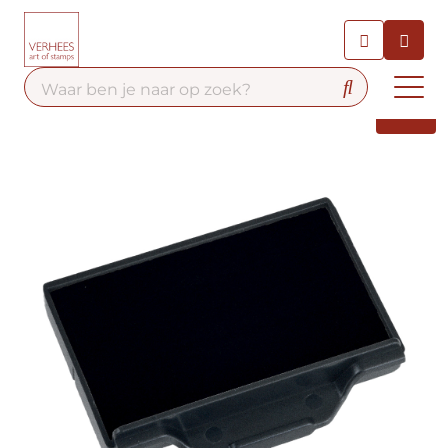
Chatbot
Chat 24/7 met onze chatbot
voor hulp
Contact