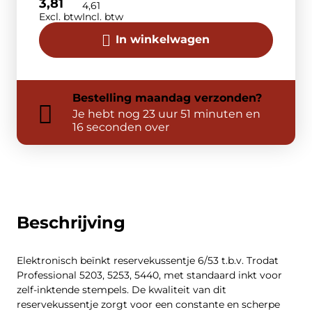
3,81
4,61
Excl. btw
Incl. btw
In winkelwagen
Bestelling
maandag
verzonden?
Je hebt nog
23 uur 51 minuten en
16 seconden over
Beschrijving
Elektronisch beïnkt reservekussentje 6/53 t.b.v. Trodat
Professional 5203, 5253, 5440, met standaard inkt voor
zelf-inktende stempels. De kwaliteit van dit
reservekussentje zorgt voor een constante en scherpe