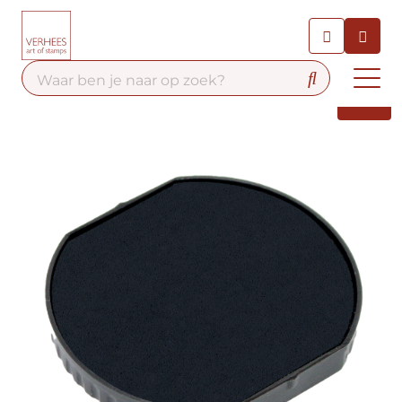
Chatbot
Chat 24/7 met onze chatbot
voor hulp
Contact