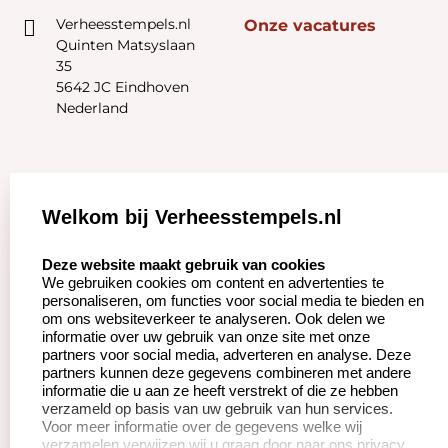
Verheesstempels.nl
Onze vacatures
Quinten Matsyslaan
35
5642 JC Eindhoven
Nederland
Zakelijk:
Klantenservice:
Welkom bij Verheesstempels.nl
Aanvraag op maat
Contact opnemen
select language
Deze website maakt gebruik van cookies
We gebruiken cookies om content en advertenties te
Betaling &
Veel gestelde vragen
personaliseren, om functies voor social media te bieden en
Verzending
om ons websiteverkeer te analyseren. Ook delen we
Herroepingsrecht
informatie over uw gebruik van onze site met onze
Wederverkoper
partners voor social media, adverteren en analyse. Deze
Retourneren
worden
partners kunnen deze gegevens combineren met andere
informatie die u aan ze heeft verstrekt of die ze hebben
verzameld op basis van uw gebruik van hun services.
Voor meer informatie over de gegevens welke wij
Productinformatie:
verzamelen verwijzen wij u graag door naar ons privacy