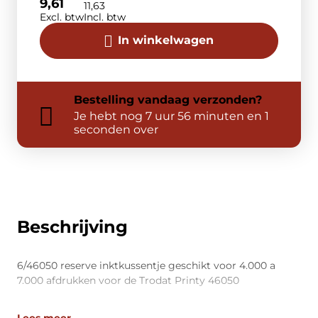
9,61
11,63
Excl. btw
Incl. btw
In winkelwagen
Bestelling
vandaag
verzonden?
Je hebt nog
7 uur 56 minuten en 1
seconden over
Beschrijving
6/46050 reserve inktkussentje geschikt voor 4.000 a
7.000 afdrukken voor de Trodat Printy 46050